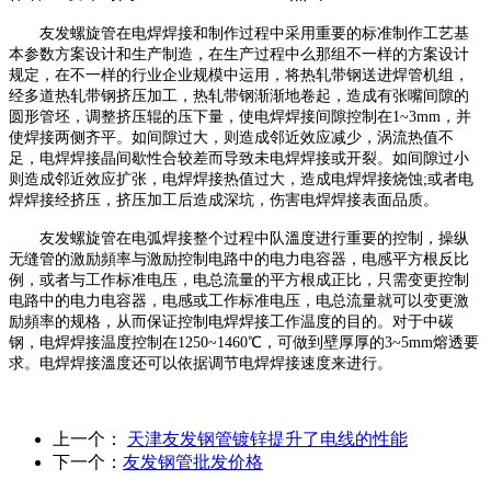
友发螺旋管在电焊焊接和制作过程中采用重要的标准制作工艺基
本参数方案设计和生产制造，在生产过程中么那组不一样的方案设计
规定，在不一样的行业企业规模中运用，将热轧带钢送进焊管机组，
经多道热轧带钢挤压加工，热轧带钢渐渐地卷起，造成有张嘴间隙的
圆形管坯，调整挤压辊的压下量，使电焊焊接间隙控制在1~3mm，并
使焊接两侧齐平。如间隙过大，则造成邻近效应减少，涡流热值不
足，电焊焊接晶间歇性合较差而导致未电焊焊接或开裂。如间隙过小
则造成邻近效应扩张，电焊焊接热值过大，造成电焊焊接烧蚀;或者电
焊焊接经挤压，挤压加工后造成深坑，伤害电焊焊接表面品质。
友发螺旋管在电弧焊接整个过程中队溫度进行重要的控制，操纵
无缝管的激励頻率与激励控制电路中的电力电容器，电感平方根反比
例，或者与工作标准电压，电总流量的平方根成正比，只需变更控制
电路中的电力电容器，电感或工作标准电压，电总流量就可以变更激
励頻率的规格，从而保证控制电焊焊接工作温度的目的。对于中碳
钢，电焊焊接温度控制在1250~1460℃，可做到壁厚厚的3~5mm熔透要
求。电焊焊接溫度还可以依据调节电焊焊接速度来进行。
上一个：
天津友发钢管镀锌提升了电线的性能
下一个：
友发钢管批发价格